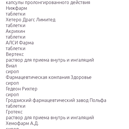
капсулы пролонгированного действия
Нижфарм
таблетки
Хетеро Драгс Лимитед
таблетки
Акрихин
таблетки
АЛСИ Фарма
таблетки
Вертекс
раствор для приема внутрь и ингаляций
Виал
сироп
Фармацевтическая компания Здоровье
сироп
Гедеон Рихтер
сироп
Гродзиский фармацевтический завод Польфа
таблетки
Гротекс
раствор для приема внутрь и ингаляций
Хемофарм А.Д.