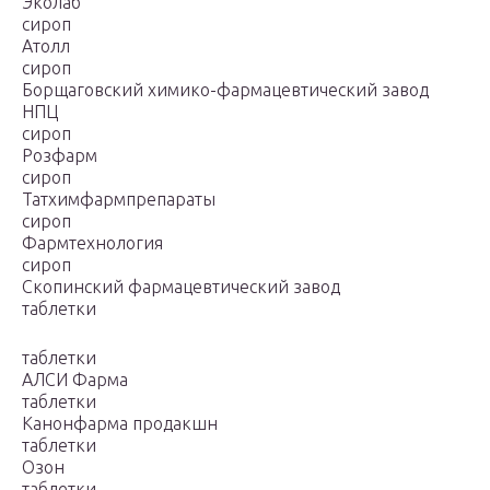
Эколаб
сироп
Атолл
сироп
Борщаговский химико-фармацевтический завод
НПЦ
сироп
Розфарм
сироп
Татхимфармпрепараты
сироп
Фармтехнология
сироп
Скопинский фармацевтический завод
таблетки
таблетки
АЛСИ Фарма
таблетки
Канонфарма продакшн
таблетки
Озон
таблетки