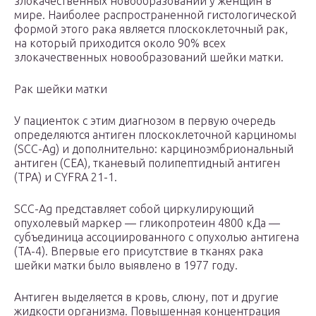
злокачественных новообразований у женщин в
мире. Наиболее распространенной гистологической
формой этого рака является плоскоклеточный рак,
на который приходится около 90% всех
злокачественных новообразований шейки матки.
Рак шейки матки
У пациенток с этим диагнозом в первую очередь
определяются антиген плоскоклеточной карциномы
(SCC-Ag) и дополнительно: карциноэмбриональный
антиген (CEA), тканевый полипептидный антиген
(TPA) и CYFRA 21-1.
SCC-Ag представляет собой циркулирующий
опухолевый маркер — гликопротеин 4800 кДа —
субъединица ассоциированного с опухолью антигена
(TA-4). Впервые его присутствие в тканях рака
шейки матки было выявлено в 1977 году.
Антиген выделяется в кровь, слюну, пот и другие
жидкости организма. Повышенная концентрация