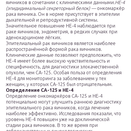
яичников в сочетании с клиническими данными.
HE-4
(эпидидимальный секреторный белок) —
онкомаркёр
рака яичника. Он в норме присутствует в эпителии
дыхательной и репродуктивной системы.
Значительное повышение HE-4 наблюдается при
раке яичников, эндометрия, в редких случаях при
аденокарциноме лёгких.
Эпителиальный рак яичников является наиболее
распространённой формой рака яичников.
Клинические данные позволяют предположить, что
HE-4 имеет более высокую чувствительность и
специфичность, для диагностики злокачественной
опухоли, чем CA-125. Особая польза от определения
HE-4 для мониторинга за заболеванием у тех
женщин, у которых CA-125 был отрицательным.
Определение CA-125 и HE-4
Определение онкомаркёров CA-125 и HE-4
потенциально могут улучшить раннюю диагностику
эпителиального рака яичников, когда лечение
наиболее эффективно. Исследования показали, что
уровень НЕ-4 повышен уже на доклинической
стадии рака яичников. В то же время при