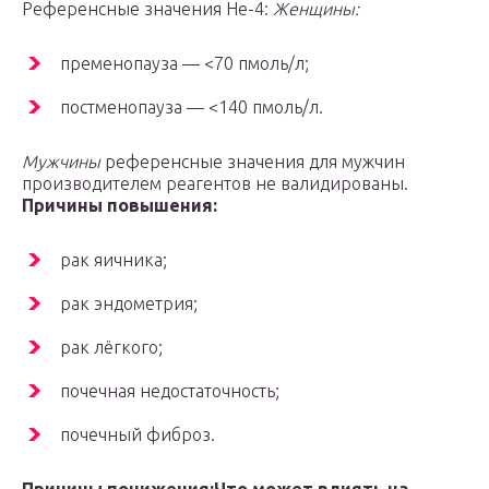
Референсные значения He-4:
Женщины:
пременопауза — <70 пмоль/л;
постменопауза — <140 пмоль/л.
Мужчины
референсные значения для мужчин
производителем реагентов не валидированы.
Причины повышения:
рак яичника;
рак эндометрия;
рак лёгкого;
почечная недостаточность;
почечный фиброз.