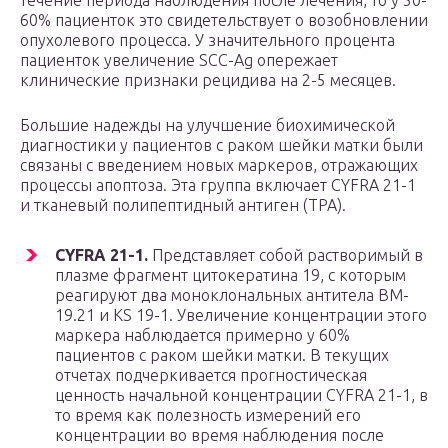
течение периода наблюдения после лечения, то у 50-
60% пациенток это свидетельствует о возобновлении
опухолевого процесса. У значительного процента
пациенток увеличение SCC-Ag опережает
клинические признаки рецидива на 2-5 месяцев.
Большие надежды на улучшение биохимической
диагностики у пациентов с раком шейки матки были
связаны с введением новых маркеров, отражающих
процессы апоптоза. Эта группа включает CYFRA 21-1
и тканевый полипептидный антиген (ТРА).
CYFRA 21-1.
Представляет собой растворимый в
плазме фрагмент цитокератина 19, с которым
реагируют два моноклональных антитела BM-
19.21 и KS 19-1. Увеличение концентрации этого
маркера наблюдается примерно у 60%
пациентов с раком шейки матки. В текущих
отчетах подчеркивается прогностическая
ценность начальной концентрации CYFRA 21-1, в
то время как полезность измерений его
концентрации во время наблюдения после