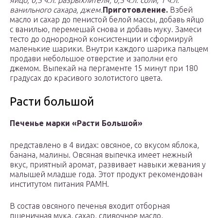
яйцо, 0,5 ч.л. разрыхлителя, 0,5 ч.л. соли, 1 ч.л.
ванильного сахара, джем.
Приготовление.
Взбей
масло и сахар до пенистой белой массы, добавь яйцо
с ванилью, перемешай снова и добавь муку. Замеси
тесто до однородной консистенции и сформируй
маленькие шарики. Внутри каждого шарика пальцем
продави небольшое отверстие и заполни его
джемом. Выпекай на пергаменте 15 минут при 180
градусах до красивого золотистого цвета.
Расти большой
Печенье марки «Расти Большой»
представлено в 4 видах: овсяное, со вкусом яблока,
банана, малины. Овсяная выпечка имеет нежный
вкус, приятный аромат, развивает навыки жевания у
малышей младше года. Этот продукт рекомендован
институтом питания РАМН.
В состав овсяного печенья входит отборная
пшеничная мука, сахар, сливочное масло,