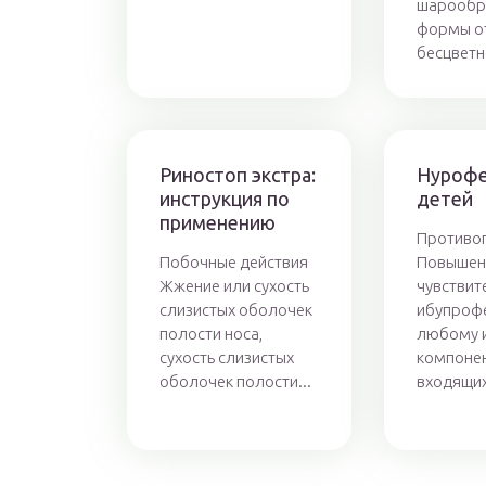
шарообр
формы о
бесцветно
Риностоп экстра:
Нурофе
инструкция по
детей
применению
Противоп
Побочные действия
Повышен
Жжение или сухость
чувствит
слизистых оболочек
ибупрофе
полости носа,
любому 
сухость слизистых
компонен
оболочек полости...
входящих 