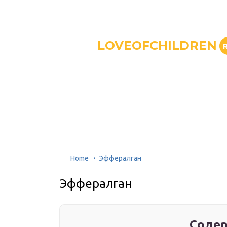
LOVEOFCHILDREN
Home
Эффералган
Эффералган
Содер