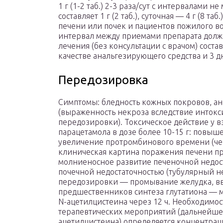
1 г (1-2 таб.) 2-3 раза/сут с интервалами н
составляет 1 г (2 таб.), суточная — 4 г (8 
печени или почек и пациентов пожилого во
интервал между приемами препарата должен
лечения (без консультации с врачом) сост
качестве анальгезирующего средства и 3 д
Передозировка
Симптомы: бледность кожных покровов, ано
(выраженность некроза вследствие интокс
передозировки). Токсическое действие у 
парацетамола в дозе более 10-15 г: повыш
увеличение протромбинового времени (чер
клиническая картина поражения печени пр
молниеносное развитие печеночной недост
почечной недостаточностью (тубулярный не
передозировки — промывание желудка, вв
предшественников синтеза глутатиона — м
N-ацетилцистеина через 12 ч. Необходимо
терапевтических мероприятий (дальнейше
ацетилцистеина) определяется концентрац