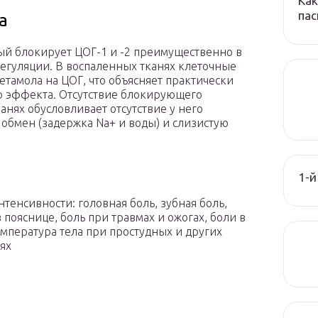
Как
пас
а
ый блокирует ЦОГ-1 и -2 преимущественно в
регуляции. В воспаленных тканях клеточные
тамола на ЦОГ, что объясняет практически
о эффекта. Отсутствие блокирующего
анях обусловливает отсутствие у него
обмен (задержка Na+ и воды) и слизистую
1-й
енсивности: головная боль, зубная боль,
 пояснице, боль при травмах и ожогах, боли в
мпература тела при простудных и других
ях