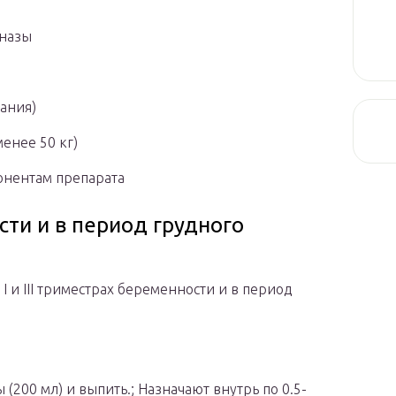
еназы
ания)
менее 50 кг)
онентам препарата
ти и в период грудного
 и III триместрах беременности и в период
 (200 мл) и выпить.; Назначают внутрь по 0.5-