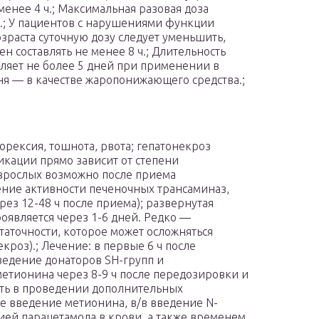
е менее 4 ч.; Максимальная разовая доза
таб.).; У пациентов с нарушениями функции
зраста суточную дозу следует уменьшить,
 составлять не менее 8 ч.; Длительность
авляет не более 5 дней при применении в
ня — в качестве жаропонижающего средства.;
рексия, тошнота, рвота; гепатонекроз
икации прямо зависит от степени
взрослых возможно после приема
ение активности печеночных трансаминаз,
ез 12-48 ч после приема); развернутая
оявляется через 1-6 дней. Редко —
аточности, которое может осложняться
кроз).; Лечение: в первые 6 ч после
едение донаторов SH-групп и
етионина через 8-9 ч после передозировки и
сть в проведении дополнительных
е введение метионина, в/в введение N-
ией парацетамола в крови, а также временем,