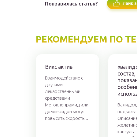
Понравилась статья?
Лайк а
РЕКОМЕНДУЕМ ПО Т
Викс актив
«валид
состав,
Взаимодействие с
показан
другими
особен
лекарственными
исполь
средствами
Метоклопрамид или
Валидол,
домперидон могут
подъязы
повысить скорость...
Описание
желатин
капсулы