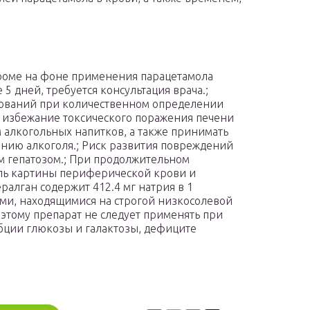
оме на фоне применения парацетамола
5 дней, требуется консультация врача.;
дований при количественном определении
о избежание токсического поражения печени
м алкогольных напитков, а также принимать
нию алкоголя.; Риск развития повреждений
ым гепатозом.; При продолжительном
ль картины периферической крови и
алган содержит 412.4 мг натрия в 1
ами, находящимися на строгой низкосолевой
оэтому препарат не следует применять при
бции глюкозы и галактозы, дефиците