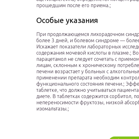
прошедшим после его приема.;
Особые указания
При продолжающемся лихорадочном синдр
более 3 дней, и болевом синдроме — более 
Искажает показатели лабораторных иссле
содержания мочевой кислоты в плазме.; В
парацетамол не следует сочетать с приемо
лицам, склонным к хроническому потребле
печени возрастает у больных с алкогольн
применении препарата необходим контро
функционального состояния печени.; Эффер
таблетке, что должно учитываться пациент
диете. В таблетках содержится сорбитол, п
непереносимости фруктозы, низкой абсор
изомальтазы.;