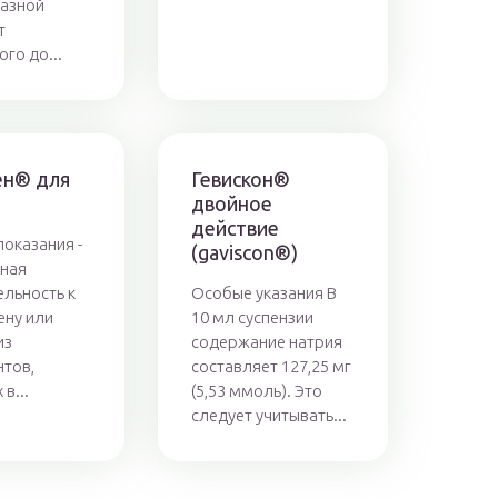
азной
т
го до...
н® для
Гевискон®
двойное
действие
оказания -
(gaviscon®)
ная
ельность к
Особые указания В
ну или
10 мл суспензии
из
содержание натрия
тов,
составляет 127,25 мг
в...
(5,53 ммоль). Это
следует учитывать...