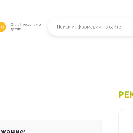
Онлайн-журнал о
RU
детях
РЕ
жание: