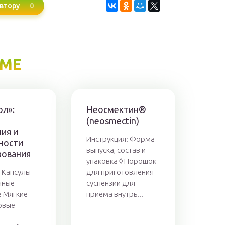
0
втору
ЕМЕ
ол»:
Неосмектин®
(neosmectin)
ия и
Инструкция: Форма
ности
выпуска, состав и
зования
упаковка ◊ Порошок
 Капсулы
для приготовления
чные
суспензии для
 Мягкие
приема внутрь...
овые