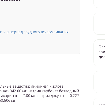
 и в период грудного вскармливания
Опо
при
диа
тельные вещества: лимонная кислота
онат- 942.00 мг, натрия карбонат безводный
сахаринат — 7.00 мг, натрия докузат — 0.227
0.606 мг;