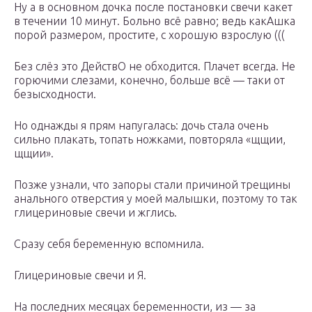
Ну а в основном дочка после постановки свечи какет
в течении 10 минут. Больно всё равно; ведь какАшка
порой размером, простите, с хорошую взрослую (((
Без слёз это ДействО не обходится. Плачет всегда. Не
горючими слезами, конечно, больше всё — таки от
безысходности.
Но однажды я прям напугалась: дочь стала очень
сильно плакать, топать ножками, повторяла «щщии,
щщии».
Позже узнали, что запоры стали причиной трещины
анального отверстия у моей малышки, поэтому то так
глицериновые свечи и жглись.
Сразу себя беременную вспомнила.
Глицериновые свечи и Я.
На последних месяцах беременности, из — за