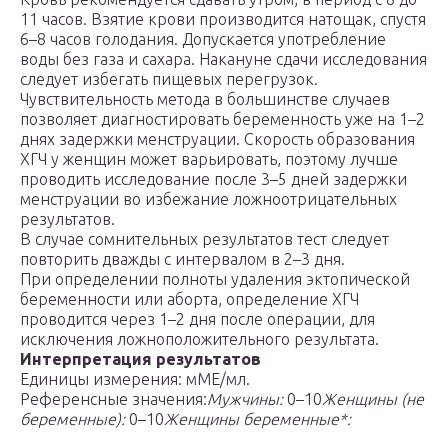
11 часов. Взятие крови производится натощак, спустя
6–8 часов голодания. Допускается употребление
воды без газа и сахара. Накануне сдачи исследования
следует избегать пищевых перегрузок.
Чувствительность метода в большинстве случаев
позволяет диагностировать беременность уже на 1–2
днях задержки менструации. Скорость образования
ХГЧ у женщин может варьировать, поэтому лучше
проводить исследование после 3–5 дней задержки
менструации во избежание ложноотрицательных
результатов.
В случае сомнительных результатов тест следует
повторить дважды с интервалом в 2–3 дня.
При определении полноты удаления эктопической
беременности или аборта, определение ХГЧ
проводится через 1–2 дня после операции, для
исключения ложноположительного результата.
Интерпретация результатов
Единицы измерения: мМЕ/мл.
Референсные значения:
Мужчины:
0–10
Женщины (не
беременные):
0–10
Женщины беременные*: