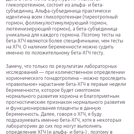
гликопротеином, состоит из альфа- и бета-
субъединиц. Альфа-субъединица практически
идентична всем гликопротеинам (тиреотропный
гормон, фолликулостимулирующий гормон,
лютеинизирующий гормон), а бета-субъединица
уникальна для каждого гормона. Поэтому тесты на
бета-ХГЧ являются более специфичными, чем тесты
на ХГЧ. О наличии беременности можно судить
именно по положительному бета-ХГЧ тесту.
Замечу, что только по результатам лабораторных
исследований — при количественном определении
хорионического гонадотропина – можно проследить
«правильное» нарастание бета-ХГЧ в первые недели
беременности, которое будет симптомом
нормального развития хориона и благоприятным
прогностическим признаком нормального развития
и функционирования плаценты в данную
беременность. Далее, говоря о ХГЧ, я буду
подразумевать именно бета-ХГЧ, хотя в некоторых
лабораториях до сих пор могут выполнять
определение ХГЧ (и альфа- и бета-) , поэтому в