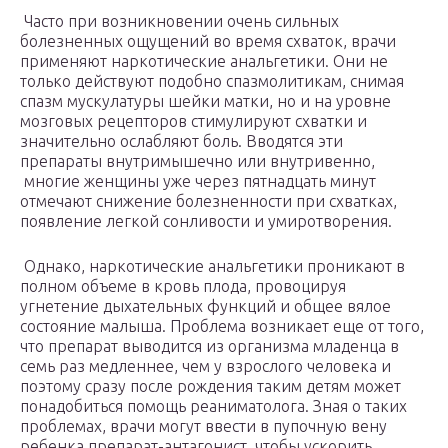
Часто при возникновении очень сильных
болезненных ощущений во время схваток, врачи
применяют наркотические анальгетики. Они не
только действуют подобно спазмолитикам, снимая
спазм мускулатуры шейки матки, но и на уровне
мозговых рецепторов стимулируют схватки и
значительно ослабляют боль. Вводятся эти
препараты внутримышечно или внутривенно,
многие женщины уже через пятнадцать минут
отмечают снижение болезненности при схватках,
появление легкой сонливости и умиротворения.
Однако, наркотические анальгетики проникают в
полном объеме в кровь плода, провоцируя
угнетение дыхательных функций и общее вялое
состояние малыша. Проблема возникает еще от того,
что препарат выводится из организма младенца в
семь раз медленнее, чем у взрослого человека и
поэтому сразу после рождения таким детям может
понадобиться помощь реаниматолога. Зная о таких
проблемах, врачи могут ввести в пупочную вену
ребенка препарат-антагонист, чтобы ускорить