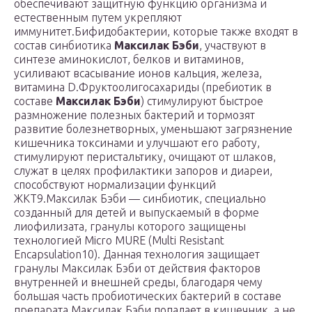
обеспечивают защитную функцию организма и
естественным путем укрепляют
иммунитет.Бифидобактерии, которые также входят в
состав синбиотика
Максилак Бэби
, участвуют в
синтезе аминокислот, белков и витаминов,
усиливают всасывание ионов кальция, железа,
витамина D.Фруктоолигосахариды (пребиотик в
составе
Максилак Бэби
) стимулируют быстрое
размножение полезных бактерий и тормозят
развитие болезнетворных, уменьшают загрязнение
кишечника токсинами и улучшают его работу,
стимулируют перистальтику, очищают от шлаков,
служат в целях профилактики запоров и диареи,
способствуют нормализации функций
ЖКТ9.Максилак Бэби — синбиотик, специально
созданный для детей и выпускаемый в форме
лиофилизата, гранулы которого защищены
технологией Micro MURE (Multi Resistant
Encapsulation10). Данная технология защищает
гранулы Максилак Бэби от действия факторов
внутренней и внешней среды, благодаря чему
большая часть пробиотических бактерий в составе
препарата Максилак Бэби попадает в кишечник, а не