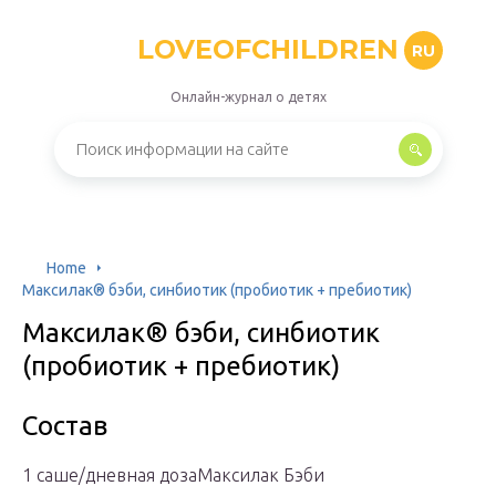
LOVEOFCHILDREN
RU
Онлайн-журнал о детях
Home
Максилак® бэби, синбиотик (пробиотик + пребиотик)
Максилак® бэби, синбиотик
(пробиотик + пребиотик)
Состав
1 саше/дневная дозаМаксилак Бэби