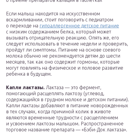
о приеме препаратов кальция в таблетках
Если малыш находится на искусственном
вскармливании, стоит поговорить с педиатром
о переходе на
гипоаллергенное детское питание
с низким содержанием белка, который может
вызывать отрицательную реакцию. Опять же, его
следует использовать в течение недели и проверить,
пройдут ли симптомы. Питание на основе соевого
молока обычно не рекомендуется детям до шести
месяцев, так как оно содержит гормоны, которые
могут повлиять на физическое и половое развитие
ребенка в будущем.
Капли лактазы.
Лактаза — это фермент,
помогающий расщеплять лактозу (углевод,
содержащийся в грудном молоке и детском питании).
Капли лактазы добавляют в питание новорожденных
в тех случаях, когда причиной колик в животе
являются временные трудности с расщеплением
и усвоением лактозы малышом. Распространенное
торговое название препарата — «Бэби-Док лактаза».