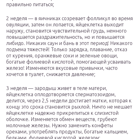
правильно питаться;
2 неделя — в яичниках созревает фолликул во время
овуляции, затем он лопается, яйцеклетка выходит
наружу, становится чувствительной грудь, немного
повышается раздражительность, но и повышается
либидо. Никаких саун и бань в этот период! Никакого
подъема тяжестей! Только зарядка, плавание, отказ
от курения, оранжевые соки и зеленые овощи,
богатые фолиевой кислотой, помогающей усваивать
железо! Изменяются вкусовые привычки, часто
хочется в туалет, снижается давление;
3 неделя — зародыш живет в теле матери,
яйцеклетка оплодотворяется сперматозоидом,
делится, через 2,5 недели достигает матки, которая к
концу это срока становится рыхлой. Ничто не мешает
яйцеклетке надежно прикрепиться к слизистой
оболочке. Изменяется обмен веществ, грубеют
молочные железы. Нужно заменить конфеты
орехами, употреблять продукты, богатые кальцием,
белками, фолиевой кислотой, железом;