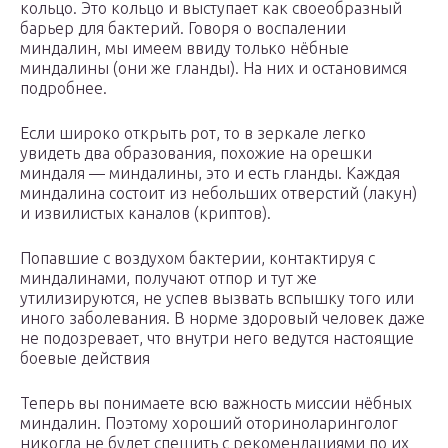
кольцо. Это кольцо и выступает как своеобразный
барьер для бактерий. Говоря о воспалении
миндалин, мы имеем ввиду только нёбные
миндалины (они же гланды). На них и остановимся
подробнее.
Если широко открыть рот, то в зеркале легко
увидеть два образования, похожие на орешки
миндаля — миндалины, это и есть гланды. Каждая
миндалина состоит из небольших отверстий (лакун)
и извилистых каналов (криптов).
Попавшие с воздухом бактерии, контактируя с
миндалинами, получают отпор и тут же
утилизируются, не успев вызвать вспышку того или
иного заболевания. В норме здоровый человек даже
не подозревает, что внутри него ведутся настоящие
боевые действия
Теперь вы понимаете всю важность миссии нёбных
миндалин. Поэтому хороший оториноларинголог
никогда не будет спешить с рекомендациями по их