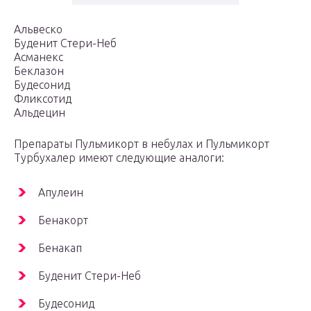
Альвеско
Буденит Стери-Неб
Асманекс
Беклазон
Будесонид
Фликсотид
Альдецин
Препараты Пульмикорт в небулах и Пульмикорт
Турбухалер имеют следующие аналоги:
Апулеин
Бенакорт
Бенакап
Буденит Стери-Неб
Будесонид