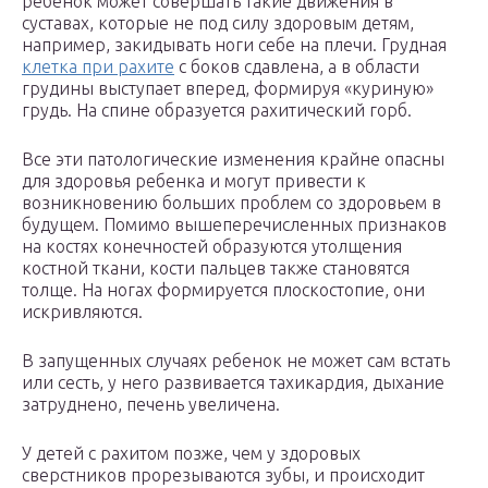
ребенок может совершать такие движения в
суставах, которые не под силу здоровым детям,
например, закидывать ноги себе на плечи. Грудная
клетка при рахите
с боков сдавлена, а в области
грудины выступает вперед, формируя «куриную»
грудь. На спине образуется рахитический горб.
Все эти патологические изменения крайне опасны
для здоровья ребенка и могут привести к
возникновению больших проблем со здоровьем в
будущем. Помимо вышеперечисленных признаков
на костях конечностей образуются утолщения
костной ткани, кости пальцев также становятся
толще. На ногах формируется плоскостопие, они
искривляются.
В запущенных случаях ребенок не может сам встать
или сесть, у него развивается тахикардия, дыхание
затруднено, печень увеличена.
У детей с рахитом позже, чем у здоровых
сверстников прорезываются зубы, и происходит