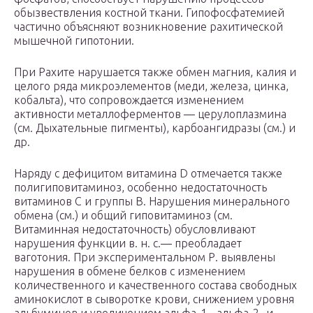
обызвествления костной ткани. Гипофосфатемией
частично объясняют возникновение рахитической
мышечной гипотонии.
При Рахите нарушается также обмен магния, калия и
целого ряда микроэлементов (меди, железа, цинка,
кобальта), что сопровождается изменением
активности металлоферментов — церулоплазмина
(см. Дыхательные пигменты), карбоангидразы (см.) и
др.
Наряду с дефицитом витамина D отмечается также
полигиповитаминоз, особенно недостаточность
витаминов С и группы В. Нарушения минерального
обмена (см.) и общий гиповитаминоз (см.
Витаминная недостаточность) обусловливают
нарушения функции в. н. с.— преобладает
ваготония. При экспериментальном Р. выявлены
нарушения в обмене белков с изменением
количественного и качественного состава свободных
аминокислот в сыворотке крови, снижением уровня