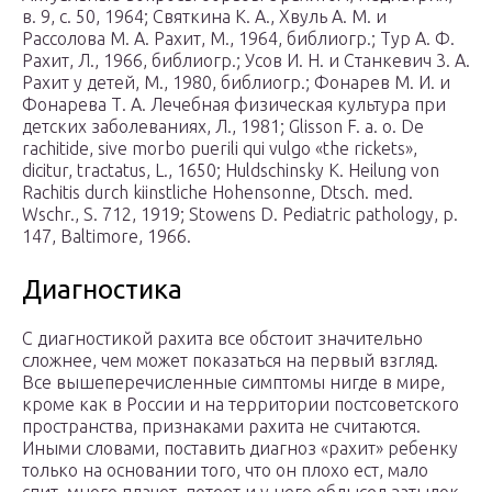
в. 9, с. 50, 1964; Святкина К. А., Хвуль А. М. и
Рассолова М. А. Рахит, М., 1964, библиогр.; Тур А. Ф.
Рахит, Л., 1966, библиогр.; Усов И. Н. и Станкевич 3. А.
Рахит у детей, М., 1980, библиогр.; Фонарев М. И. и
Фонарева Т. А. Лечебная физическая культура при
детских заболеваниях, Л., 1981; Glissоn F. а. о. De
rachitide, sive morbo puerili qui vulgo «the rickets»,
dicitur, tractatus, L., 1650; Huldschinsky K. Heilung von
Rachitis durch kiinstliche Hohensonne, Dtsch. med.
Wschr., S. 712, 1919; Stowens D. Pediatric pathology, p.
147, Baltimore, 1966.
Диагностика
С диагностикой рахита все обстоит значительно
сложнее, чем может показаться на первый взгляд.
Все вышеперечисленные симптомы нигде в мире,
кроме как в России и на территории постсоветского
пространства, признаками рахита не считаются.
Иными словами, поставить диагноз «рахит» ребенку
только на основании того, что он плохо ест, мало