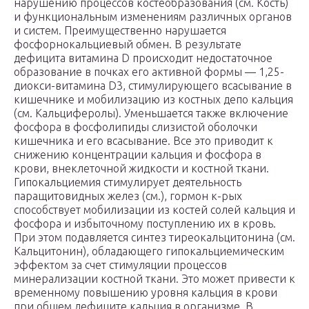
нарушению процессов костеобразования (см. Кость)
и функциональным изменениям различных органов
и систем. Преимущественно нарушается
фосфорнокальциевый обмен. В результате
дефицита витамина D происходит недостаточное
образование в почках его активной формы — 1,25-
диокси-витамина D
3
, стимулирующего всасывание в
кишечнике и мобилизацию из костных депо кальция
(см. Кальциферолы). Уменьшается также включение
фосфора в фосфолипиды слизистой оболочки
кишечника и его всасывание. Все это приводит к
снижению концентрации кальция и фосфора в
крови, внеклеточной жидкости и костной ткани.
Гипокальциемия стимулирует деятельность
паращитовидных желез (см.), гормон к-рых
способствует мобилизации из костей солей кальция и
фосфора и избыточному поступлению их в кровь.
При этом подавляется синтез тиреокальцитонина (см.
Кальцитонин), обладающего гипокальциемическим
эффектом за счет стимуляции процессов
минерализации костной ткани. Это может привести к
временному повышению уровня кальция в крови
при общем дефиците кальция в организме. В