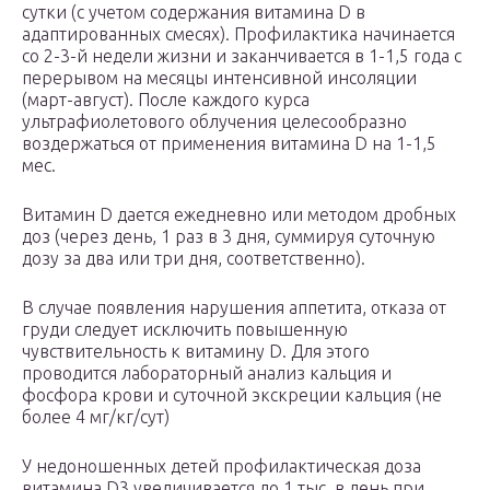
сутки (с учетом содержания витамина D в
адаптированных смесях). Профилактика начинается
со 2-3-й недели жизни и заканчивается в 1-1,5 года с
перерывом на месяцы интенсивной инсоляции
(март-август). После каждого курса
ультрафиолетового облучения целесообразно
воздержаться от применения витамина D на 1-1,5
мес.
Витамин D дается ежедневно или методом дробных
доз (через день, 1 раз в 3 дня, суммируя суточную
дозу за два или три дня, соответственно).
В случае появления нарушения аппетита, отказа от
груди следует исключить повышенную
чувствительность к витамину D. Для этого
проводится лабораторный анализ кальция и
фосфора крови и суточной экскреции кальция (не
более 4 мг/кг/сут)
У недоношенных детей профилактическая доза
витамина D
3
увеличивается до 1 тыс. в день при