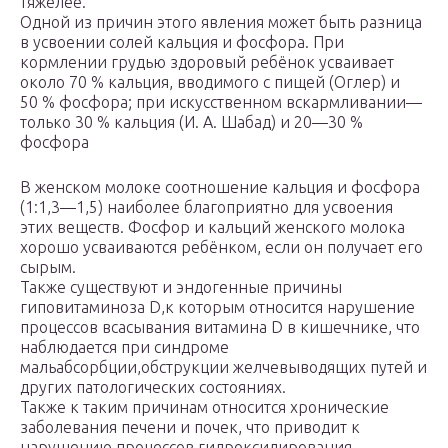
тяжелее.
Одной из причин этого явления может быть разница
в усвоении солей кальция и фосфора. При
кормлении грудью здоровый ребёнок усваивает
около 70 % кальция, вводимого с пищей (Оглер) и
50 % фосфора; при искусственном вскармливании—
только 30 % кальция (И. А. Шабад) и 20—30 %
фосфора
В женском молоке соотношение кальция и фосфора
(1:1,3—1,5) наиболее благоприятно для усвоения
этих веществ. Фосфор и кальций женского молока
хорошо усваиваются ребёнком, если он получает его
сырым.
Также существуют и эндогенные причины
гиповитаминоза D,к которым относится нарушение
процессов всасывания витамина D в кишечнике, что
наблюдается при синдроме
мальабсорбции,обструкции желчевыводящих путей и
других патологических состояниях.
Также к таким причинам относится хронические
заболевания печени и почек, что приводит к
нарушению процессов гидроксилирования