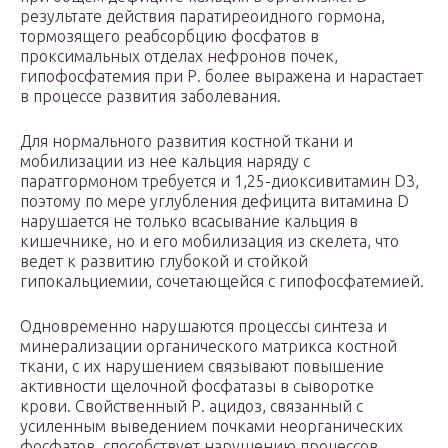
результате действия паратиреоидного гормона,
тормозящего реабсорбцию фосфатов в
проксимальных отделах нефронов почек,
гипофосфатемия при Р. более выражена и нарастает
в процессе развития заболевания.
Для нормального развития костной ткани и
мобилизации из нее кальция наряду с
паратгормоном требуется и 1,25-диоксивитамин D
3
,
поэтому по мере углубления дефицита витамина D
нарушается не только всасывание кальция в
кишечнике, но и его мобилизация из скелета, что
ведет к развитию глубокой и стойкой
гипокальциемии, сочетающейся с гипофосфатемией.
Одновременно нарушаются процессы синтеза и
минерализации органического матрикса костной
ткани, с их нарушением связывают повышение
активности щелочной фосфатазы в сыворотке
крови. Свойственный Р. ацидоз, связанный с
усиленным выведением почками неорганических
фосфатов, способствует нарушению процессов