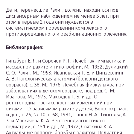
Дети, перенесшие Рахит, должны находиться под
диспансерным наблюдением не менее 3 лет, при
этом в первые 2 года они нуждаются в
систематическом проведении комплексного
противорецидивного и реабилитационного лечения.
Библиография:
Гинзбург Е. Я. и Сорочек Р. Г. Лечебная гимнастика и
массаж при рахите и гипотрофии, М., 1952; Дулицкий
С. О. Рахит, М., 1953; Ивановская Т. Е. и Цинзерлинг
А. В. Патологическая анатомия (болезни детского
возраста), с. 38, М., 1976; Лечебная физкультура при
заболеваниях в детском возрасте, под ред. С. М.
Иванова, М., 1975; Максудов Г. Б. и др. О
рентгенодиагностике костных изменений при
витамин-D-зависимом рахите у детей, Вопр. охр. мат.
и дет., т. 26, № 10, с. 68, 1981; Панов Н. А., Гингольд А.
3. и Москачева К. А. Рентгенодиагностика в
педиатрии, с. 151 и др., М., 1972; Святкина К. А.
Актуальные вопросы борьбы с рахитом, Педиатрия,