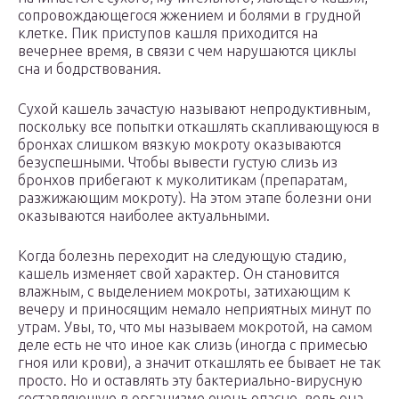
сопровождающегося жжением и болями в грудной
клетке. Пик приступов кашля приходится на
вечернее время, в связи с чем нарушаются циклы
сна и бодрствования.
Сухой кашель зачастую называют непродуктивным,
поскольку все попытки откашлять скапливающуюся в
бронхах слишком вязкую мокроту оказываются
безуспешными. Чтобы вывести густую слизь из
бронхов прибегают к муколитикам (препаратам,
разжижающим мокроту). На этом этапе болезни они
оказываются наиболее актуальными.
Когда болезнь переходит на следующую стадию,
кашель изменяет свой характер. Он становится
влажным, с выделением мокроты, затихающим к
вечеру и приносящим немало неприятных минут по
утрам. Увы, то, что мы называем мокротой, на самом
деле есть не что иное как слизь (иногда с примесью
гноя или крови), а значит откашлять ее бывает не так
просто. Но и оставлять эту бактериально-вирусную
составляющую в организме очень опасно, ведь она