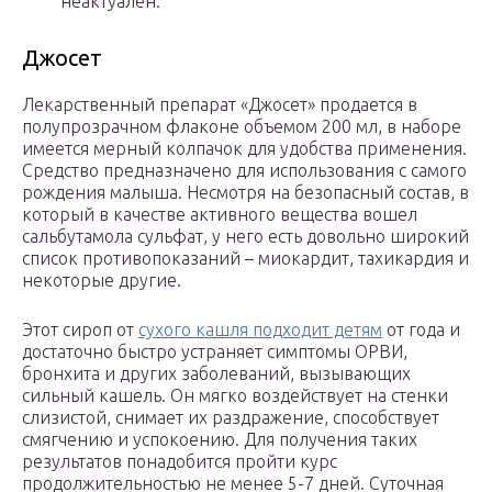
неактуален.
Джосет
Лекарственный препарат «Джосет» продается в
полупрозрачном флаконе объемом 200 мл, в наборе
имеется мерный колпачок для удобства применения.
Средство предназначено для использования с самого
рождения малыша. Несмотря на безопасный состав, в
который в качестве активного вещества вошел
сальбутамола сульфат, у него есть довольно широкий
список противопоказаний – миокардит, тахикардия и
некоторые другие.
Этот сироп от
сухого кашля подходит детям
от года и
достаточно быстро устраняет симптомы ОРВИ,
бронхита и других заболеваний, вызывающих
сильный кашель. Он мягко воздействует на стенки
слизистой, снимает их раздражение, способствует
смягчению и успокоению. Для получения таких
результатов понадобится пройти курс
продолжительностью не менее 5-7 дней. Суточная