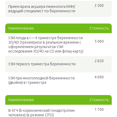
3 500
Прием врача акушера-гинеколога КМН/
ведущий специалист по беременности
Наименование
Стоимость
УЗИ плода в I — II триместре беременности
5 060
3D/4D (трехмерное в реальном времени с
оформлением результатов УЗИ
исследования 3D/4D на CD или флэш-карту)
2 820
УЗИ первого триместра беременности
4 690
УЗИ при многоплодной беременности
(двойня) в I триместре
Наименование
Стоимость
1 700
В-ХГЧ (b-хорионический гонадотропин
человека) (в режиме CITO)