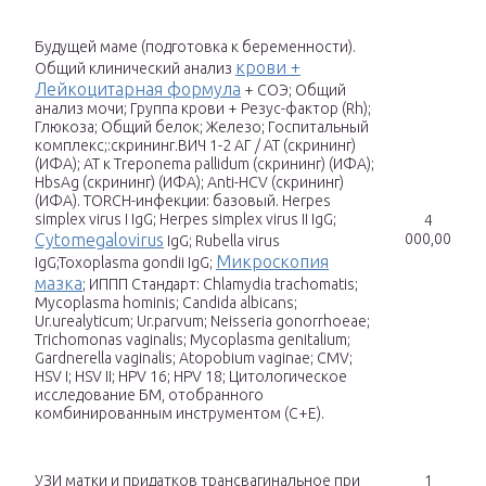
Будущей маме (подготовка к беременности).
крови +
Общий клинический анализ
Лейкоцитарная формула
+ СОЭ; Общий
анализ мочи; Группа крови + Резус-фактор (Rh);
Глюкоза; Общий белок; Железо; Госпитальный
комплекс;:скрининг.ВИЧ 1-2 АГ / АТ (скрининг)
(ИФА); АТ к Treponema pallidum (скрининг) (ИФА);
HbsAg (скрининг) (ИФА); Anti-HCV (скрининг)
(ИФА). TORCH-инфекции: базовый. Herpes
simplex virus I IgG; Herpes simplex virus II IgG;
4
Cytomegalovirus
000,00
IgG; Rubella virus
Микроскопия
IgG;Toxoplasma gondii IgG;
мазка
; ИППП Стандарт: Chlamydia trachomatis;
Mycoplasma hominis; Candida albicans;
Ur.urealyticum; Ur.parvum; Neisseria gonorrhoeae;
Trichomonas vaginalis; Mycoplasma genitalium;
Gardnerella vaginalis; Atopobium vaginae; CMV;
HSV I; HSV II; HPV 16; HPV 18; Цитологическое
исследование БМ, отобранного
комбинированным инструментом (С+Е).
УЗИ матки и придатков трансвагинальное при
1