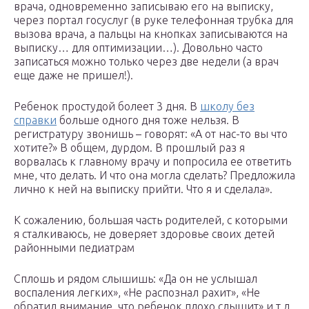
врача, одновременно записываю его на выписку,
через портал госуслуг (в руке телефонная трубка для
вызова врача, а пальцы на кнопках записываются на
выписку… для оптимизации…). Довольно часто
записаться можно только через две недели (а врач
еще даже не пришел!).
Ребенок простудой болеет 3 дня. В
школу без
справки
больше одного дня тоже нельзя. В
регистратуру звонишь – говорят: «А от нас-то вы что
хотите?» В общем, дурдом. В прошлый раз я
ворвалась к главному врачу и попросила ее ответить
мне, что делать. И что она могла сделать? Предложила
лично к ней на выписку прийти. Что я и сделала».
К сожалению, большая часть родителей, с которыми
я сталкиваюсь, не доверяет здоровье своих детей
районными педиатрам
Сплошь и рядом слышишь: «Да он не услышал
воспаления легких», «Не распознал рахит», «Не
обратил внимание, что ребенок плохо слышит» и т.д.