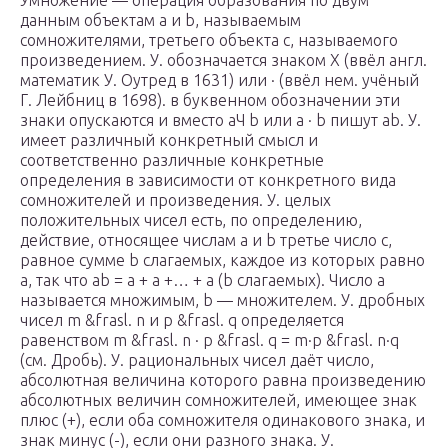
Умножение — операция образования по двум
данным объектам а и b, называемым
сомножителями, третьего объекта с, называемого
произведением. У. обозначается знаком Х (ввёл англ.
математик У. Оутред в 1631) или · (ввёл нем. учёный
Г. Лейбниц в 1698). в буквенном обозначении эти
знаки опускаются и вместо аЧ b или а · b пишут ab. У.
имеет различный конкретный смысл и
соответственно различные конкретные
определения в зависимости от конкретного вида
сомножителей и произведения. У. целых
положительных чисел есть, по определению,
действие, относящее числам а и b третье число c,
равное сумме b слагаемых, каждое из которых равно
а, так что ab = а + а +… + а (b слагаемых). Число а
называется множимым, b — множителем. У. дробных
чисел m &frasl.
n
и p &frasl.
q
определяется
равенством m &frasl.
n
· p &frasl.
q
= m·p &frasl.
n·q
(см. Дробь). У. рациональных чисел даёт число,
абсолютная величина которого равна произведению
абсолютных величин сомножителей, имеющее знак
плюс (+), если оба сомножителя одинакового знака, и
знак минус (-), если они разного знака. У.