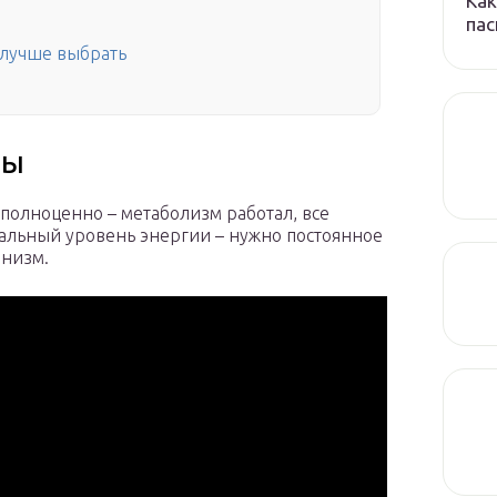
Как
пас
 лучше выбрать
ны
полноценно – метаболизм работал, все
альный уровень энергии – нужно постоянное
анизм.