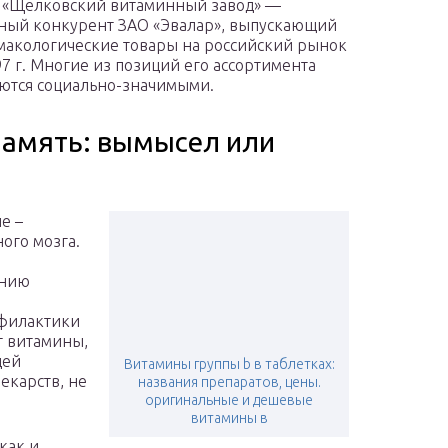
 «Щелковский витаминный завод» —
ый конкурент ЗАО «Эвалар», выпускающий
акологические товары на российский рынок
97 г. Многие из позиций его ассортимента
ются социально-значимыми.
память: вымысел или
е –
ого мозга.
ению
офилактики
т витамины,
дей
Витамины группы b в таблетках:
екарств, не
названия препаратов, цены.
оригинальные и дешевые
витамины в
как и