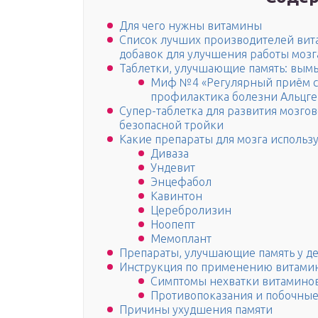
Для чего нужны витамины
Список лучших производителей ви
добавок для улучшения работы мозг
Таблетки, улучшающие память: вымы
Миф №4 «Регулярный приём ср
профилактика болезни Альцг
Супер-таблетка для развития мозгов
безопасной тройки
Какие препараты для мозга использ
Диваза
Ундевит
Энцефабол
Кавинтон
Церебролизин
Ноопепт
Мемоплант
Препараты, улучшающие память у д
Инструкция по применению витами
Симптомы нехватки витамино
Противопоказания и побочны
Причины ухудшения памяти