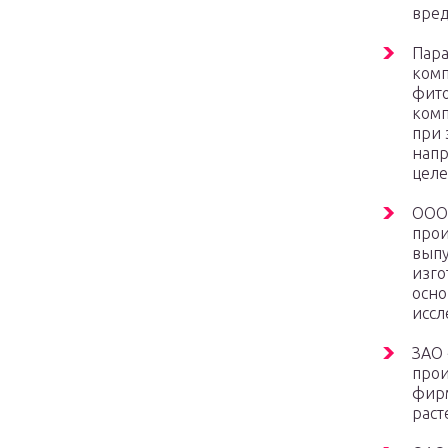
вред
Пара
комп
фито
комп
при 
напр
целе
ООО 
прои
выпу
изго
осно
иссл
ЗАО 
прои
фирм
раст