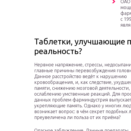
ОАО
мощн
фарм
с 19
явля
Таблетки, улучшающие 
реальность?
Нервное напряжение, стрессы, недосыпани
главные причины перевозбуждения головн
Данное расстройство ведёт к нарушению
кровообращения, и, как следствие, ухудш
памяти, снижению мозговой деятельности,
ослаблению умственные реакций. Для пр
данных проблем фарминдустрия выпускае
укрепляющие память. Однако у многих лю
возникает вопрос: в чём секрет подобных л
преувеличена ли польза от их приёма?
Опасное заблуждение. Данные препараты, 