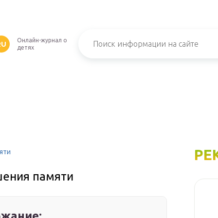
Онлайн-журнал о
RU
детях
РЕ
яти
шения памяти
жание: