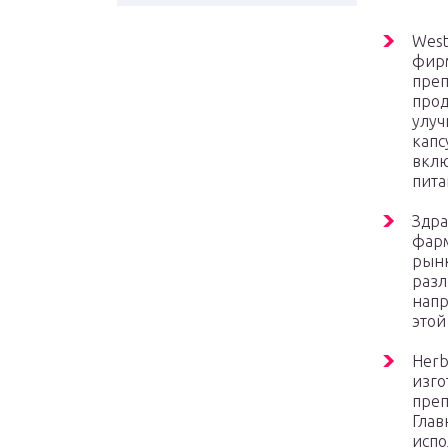
West
фирм
преп
прод
улуч
капс
вклю
пита
Здра
фарм
рынк
разл
напр
этой
Herb
изго
преп
Глав
испо