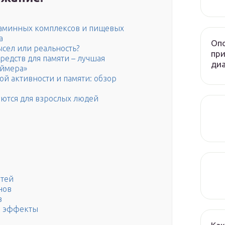
таминных комплексов и пищевых
а
Опо
сел или реальность?
при
едств для памяти – лучшая
диа
еймера»
ой активности и памяти: обзор
уются для взрослых людей
етей
нов
в
е эффекты