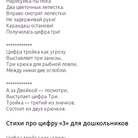
Нарисуйка-ты пока
Два цветочных лепестка.
Вправо смотрят лепестки:
Не задерживай руки!
Карандаш останови!
Получилась цифра три!
************
Цифра тройка как угрозу
Выставляет три занозы,
Три крюка для рыбной ловли,
Между ними две оглобли.
************
А за Двойкой — посмотри,
Выступает цифра Три.
Тройка — третий из значков,
Состоит из двух крючков.
Стихи про цифру «3» для дошкольников
Цифра тройка как угрозу