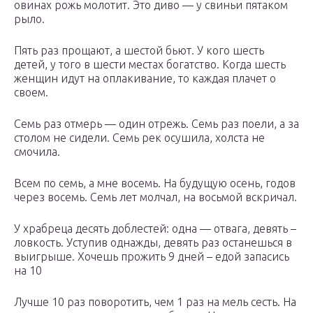
овинах рожь молотит. Это диво — у свиньи пятаком
рыло.
Пять раз прощают, а шестой бьют. У кого шесть
детей, у того в шести местах богатство. Когда шесть
женщин идут на оплакивание, то каждая плачет о
своем.
Семь раз отмерь — один отрежь. Семь раз поели, а за
столом не сидели. Семь рек осушила, холста не
смочила.
Всем по семь, а мне восемь. На будущую осень, годов
через восемь. Семь лет молчал, на восьмой вскричал.
У храбреца десять доблестей: одна — отвага, девять –
ловкость. Уступив однажды, девять раз останешься в
выигрыше. Хочешь прожить 9 дней – едой запасись
на 10
Лучше 10 раз поворотить, чем 1 раз на мель сесть. На