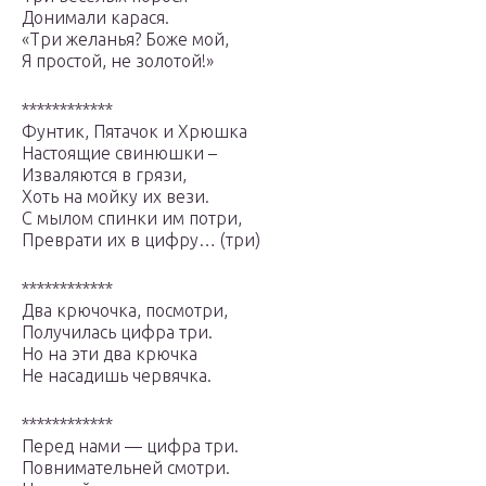
Донимали карася.
«Три желанья? Боже мой,
Я простой, не золотой!»
************
Фунтик, Пятачок и Хрюшка
Настоящие свинюшки –
Изваляются в грязи,
Хоть на мойку их вези.
С мылом спинки им потри,
Преврати их в цифру… (три)
************
Два крючочка, посмотри,
Получилась цифра три.
Но на эти два крючка
Не насадишь червячка.
************
Перед нами — цифра три.
Повнимательней смотри.