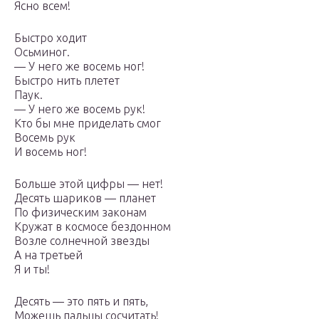
Ясно всем!
Быстро ходит
Осьминог.
— У него же восемь ног!
Быстро нить плетет
Паук.
— У него же восемь рук!
Кто бы мне приделать смог
Восемь рук
И восемь ног!
Больше этой цифры — нет!
Десять шариков — планет
По физическим законам
Кружат в космосе бездонном
Возле солнечной звезды
А на третьей
Я и ты!
Десять — это пять и пять,
Можешь пальцы сосчитать!