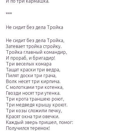
И по три кармашка.
***
Не сидит без дела Тройка
Не сидит без дела Тройка,
Затевает тройка стройку.
Тройка главный командир,
И прораб, и бригадир!
Три веселых комара
Тащат краски три ведра,
Пилят доски три грача,
Волк несет три кирпича.
С молотками три котенка,
Гвозди носят три утенка.
Три крота траншею роют,
Три медведя крышу кроют.
Три козы сложили печку,
Красят окна три овечки.
Каждый зверь пришел, помог:
Получился теремок!