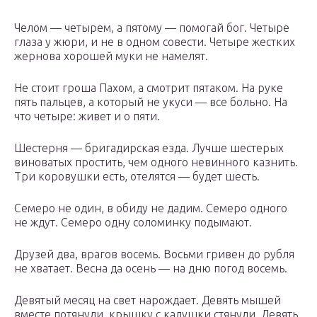
Челом — четырем, а пятому — помогай бог. Четыре
глаза у жюри, и не в одном совести. Четыре жестких
жернова хорошей муки не намелят.
Не стоит гроша Пахом, а смотрит пятаком. На руке
пять пальцев, а который не укуси — все больно. На
что четыре: живет и о пяти.
Шестерня — бригадирская езда. Лучше шестерых
виноватых простить, чем одного невинного казнить.
Три коровушки есть, отелятся — будет шесть.
Семеро не один, в обиду не дадим. Семеро одного
не ждут. Семеро одну соломинку подымают.
Друзей два, врагов восемь. Восьми гривен до рубля
не хватает. Весна да осень — на дню погод восемь.
Девятый месяц на свет нарождает. Девять мышей
вместе потянули, крышку с кадушки стянули. Девять