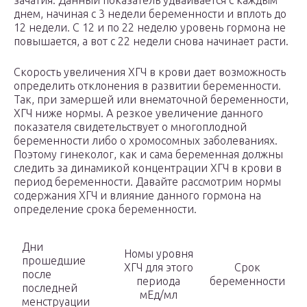
зачатия. Данный показатель удваивается с каждым
днем, начиная с 3 недели беременности и вплоть до
12 недели. С 12 и по 22 неделю уровень гормона не
повышается, а вот с 22 недели снова начинает расти.
Скорость увеличения ХГЧ в крови дает возможность
определить отклонения в развитии беременности.
Так, при замершей или внематочной беременности,
ХГЧ ниже нормы. А резкое увеличение данного
показателя свидетельствует о многоплодной
беременности либо о хромосомных заболеваниях.
Поэтому гинеколог, как и сама беременная должны
следить за динамикой концентрации ХГЧ в крови в
период беременности. Давайте рассмотрим нормы
содержания ХГЧ и влияние данного гормона на
определение срока беременности.
Дни
Номы уровня
прошедшие
ХГЧ для этого
Срок
после
периода
беременности
последней
мЕд/мл
менструации