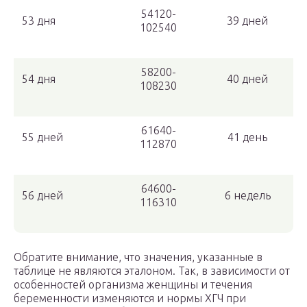
54120-
53 дня
39 дней
102540
58200-
54 дня
40 дней
108230
61640-
55 дней
41 день
112870
64600-
56 дней
6 недель
116310
Обратите внимание, что значения, указанные в
таблице не являются эталоном. Так, в зависимости от
особенностей организма женщины и течения
беременности изменяются и нормы ХГЧ при