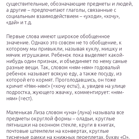
существительные, обозначающие предметы и людей,
а другие – предпочитают глаголы, связанные с
социальным взаимодействием – «уходи», «хочу»,
«дай» и т.д.
Первые слова имеют широкое обобщенное
значение. Однако это совсем не то обобщение, к
которому мы привыкли, называя куклу, мишку и
мячик игрушками. Ребенок пока выделяет какой-
нибудь один признак, и объединяет по нему самые
разные вещи. Так, словом «ням-ням» годовалый
ребенок называет всякую еду, а также посуду, из
которой его кормят. Проголодавшись, он тоже
кричит «Ням-ням!» (=хочу есть!), а, увидев на улице
подростка, жующего жвачку, комментирует: «ням-
ням» (=ест).
Маленькая Лиза словом «уна» (луна) называла все
предметы округлой формы – оладьи, круглые
пятнышки на оконном стекле, круги в книгах,
почтовые штемпели на конвертах, круглые
тисненые рамки на книжных переплетах, букву «О».